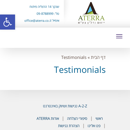
שנקר 14 הרצליה פיתוח
פתח סרגל 
טל': 09-8788999
אימייל office@aterra.co.il
דף הבית
»
Testimonials
Testimonials
A-2-Z נגישות ושיווק באינטרנט
ראשי
סיפורי הצלחה
אודות ATERRA
פנו אלינו
הצהרת נגישות