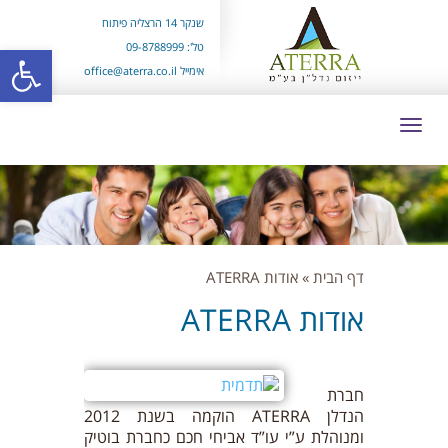
שנקר 14 הרצליה פיתוח
פתח סרגל 
טל': 09-8788999
אימייל office@aterra.co.il
דף הבית
»
אודות ATERRA
אודות ATERRA
חברת
הנדלן ATERRA הוקמה בשנת 2012
ומנוהלת ע”י עו”ד אביחי חכם כחברת בוטיק