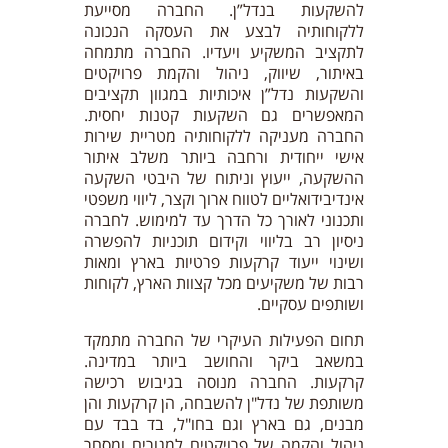
להשקעות בנדל”ן. החברה מסייעת
ללקוחותיה לבצע את העסקה הנכונה
לתקציב המשקיע ויעדיו. החברה מתמחה
באיתור, שיווק, ניהול והקמת פרויקטים
והשקעות נדל”ן איכותיות במגוון תקציבים
המאפשרים גם השקעות קטנות יחסית.
החברה מעניקה ללקוחותיה מטריית שירות
אישי ייחודית ורחבה ביותר משלב איתור
ההשקעה, ייעוץ וניתוח של היבטי השקעה
אינדיבידואליים לטווח ארוך וקצר, ליווי משפטי
ותכנוני לאורך כל הדרך עד למימוש. לחברה
ניסיון רב בליווי וקידום תוכניות להפשרה
ושינוי ייעוד קרקעות פרטיות בארץ ומאות
רבות של משקיעים מכל קצוות הארץ, לקוחות
ושותפים עסקיים.
תחום הפעילות העיקרי של החברה מתמקד
במשאב ביקר והחושב ביותר במדינה.
קרקעות. החברה מנוסה בגיבוש רכישה
משותפת של נדל"ן להשבחה, הן קרקעות והן
מבנים, גם בארץ וגם בחו"ל, בד בבד עם
ניהול והקמה של פרויקטים למגורים ומסחר